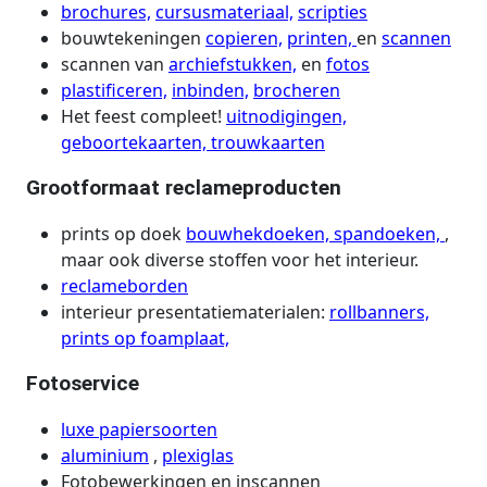
brochures,
cursusmateriaal,
scripties
bouwtekeningen
copieren,
printen,
en
scannen
scannen van
archiefstukken,
en
fotos
plastificeren,
inbinden,
brocheren
Het feest compleet!
uitnodigingen,
geboortekaarten,
trouwkaarten
Grootformaat reclameproducten
prints op doek
bouwhekdoeken,
spandoeken,
,
maar ook diverse stoffen voor het interieur.
reclameborden
interieur presentatiematerialen:
rollbanners,
prints op foamplaat,
Fotoservice
luxe papiersoorten
aluminium
,
plexiglas
Fotobewerkingen en inscannen