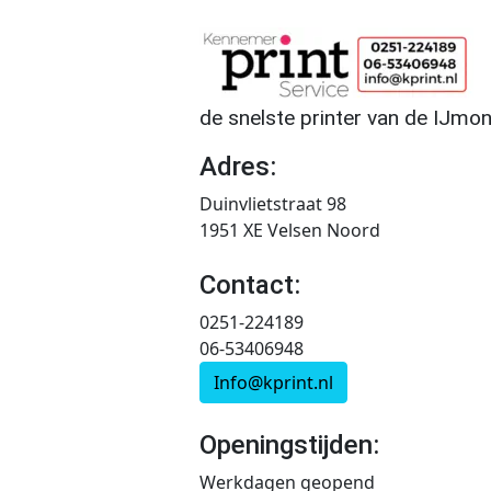
de snelste printer van de IJmo
Adres:
Duinvlietstraat 98
1951 XE Velsen Noord
Contact:
0251-224189
06-53406948
Info@kprint.nl
Openingstijden:
Werkdagen geopend