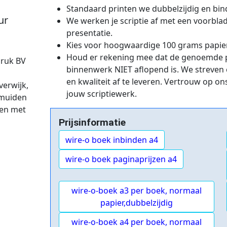
Standaard printen we dubbelzijdig en bin
ur
We werken je scriptie af met een voorbla
presentatie.
Kies voor hoogwaardige 100 grams papier
Houd er rekening mee dat de genoemde pri
ruk BV
binnenwerk NIET aflopend is. We streven 
en kwaliteit af te leveren. Vertrouw op o
verwijk,
jouw scriptiewerk.
Jmuiden
ten met
Prijsinformatie
wire-o boek inbinden a4
wire-o boek paginaprijzen a4
wire-o-boek a3 per boek, normaal
papier,dubbelzijdig
wire-o-boek a4 per boek, normaal