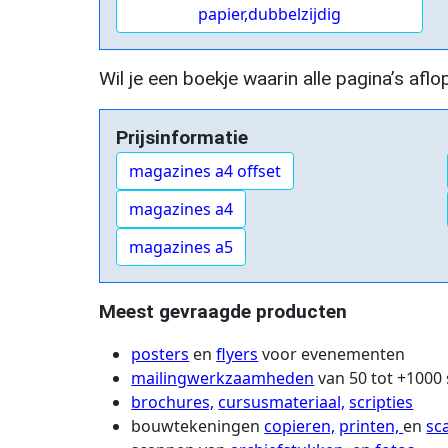
papier,dubbelzijdig
Wil je een boekje waarin alle pagina’s aflo
Prijsinformatie
magazines a4 offset
magazines a4
magazines a5
Meest gevraagde producten
posters
en
flyers
voor evenementen
mailingwerkzaamheden
van 50 tot +1000
brochures,
cursusmateriaal,
scripties
bouwtekeningen
copieren,
printen,
en
sc