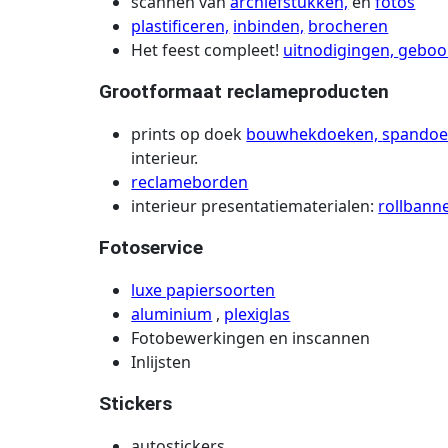
scannen van
archiefstukken,
en
fotos
plastificeren,
inbinden,
brocheren
Het feest compleet!
uitnodigingen,
geboo
Grootformaat reclameproducten
prints op doek
bouwhekdoeken,
spandoe
interieur.
reclameborden
interieur presentatiematerialen:
rollbann
Fotoservice
luxe papiersoorten
aluminium
,
plexiglas
Fotobewerkingen en inscannen
Inlijsten
Stickers
autostickers