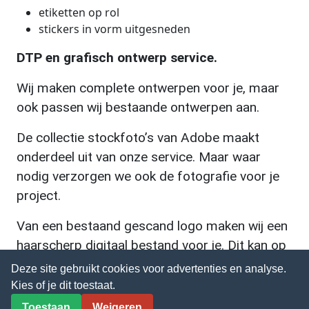
etiketten op rol
stickers in vorm uitgesneden
DTP en grafisch ontwerp service.
Wij maken complete ontwerpen voor je, maar
ook passen wij bestaande ontwerpen aan.
De collectie stockfoto’s van Adobe maakt
onderdeel uit van onze service. Maar waar
nodig verzorgen we ook de fotografie voor je
project.
Van een bestaand gescand logo maken wij een
haarscherp digitaal bestand voor je. Dit kan op
grootformaat (auto’s en spandoeken) gebruikt
Deze site gebruikt cookies voor advertenties en analyse.
worden.
Kies of je dit toestaat.
Toestaan
Weigeren