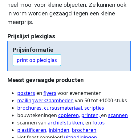
heel mooi voor kleine objecten. Ze kunnen ook
in vorm worden gezaagd tegen een kleine
meerprijs.
Prijslijst plexiglas
Prijsinformatie
print op plexiglas
Meest gevraagde producten
posters
en
flyers
voor evenementen
mailingwerkzaamheden
van 50 tot +1000 stuks
brochures,
cursusmateriaal,
scripties
bouwtekeningen
copieren,
printen,
en
scannen
scannen van
archiefstukken,
en
fotos
plastificeren,
inbinden,
brocheren
Het feest compleet!
uitnodigingen,