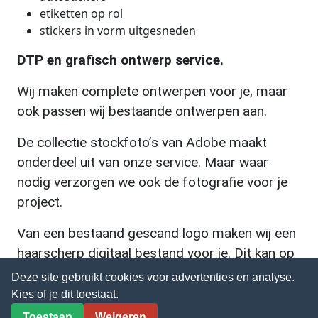
etiketten op rol
stickers in vorm uitgesneden
DTP en grafisch ontwerp service.
Wij maken complete ontwerpen voor je, maar
ook passen wij bestaande ontwerpen aan.
De collectie stockfoto’s van Adobe maakt
onderdeel uit van onze service. Maar waar
nodig verzorgen we ook de fotografie voor je
project.
Van een bestaand gescand logo maken wij een
haarscherp digitaal bestand voor je. Dit kan op
grootformaat (auto’s en spandoeken) gebruikt
Deze site gebruikt cookies voor advertenties en analyse.
worden.
Kies of je dit toestaat.
Toestaan
Weigeren