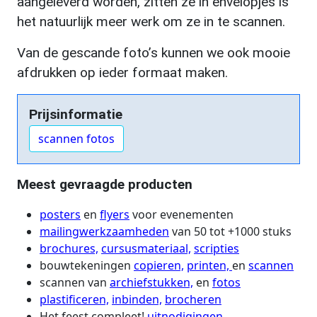
aangeleverd worden, zitten ze in envelopjes is
het natuurlijk meer werk om ze in te scannen.
Van de gescande foto’s kunnen we ook mooie
afdrukken op ieder formaat maken.
Prijsinformatie
scannen fotos
Meest gevraagde producten
posters
en
flyers
voor evenementen
mailingwerkzaamheden
van 50 tot +1000 stuks
brochures,
cursusmateriaal,
scripties
bouwtekeningen
copieren,
printen,
en
scannen
scannen van
archiefstukken,
en
fotos
plastificeren,
inbinden,
brocheren
Het feest compleet!
uitnodigingen,